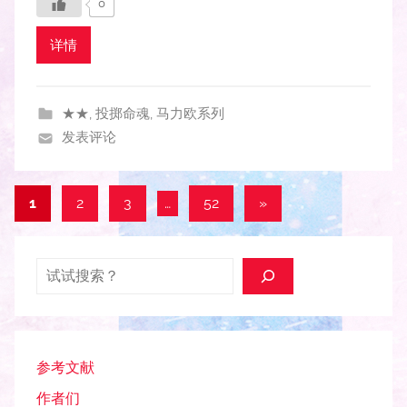
0
详情
★★
,
投掷命魂
,
马力欧系列
发表评论
文
下
1
2
3
…
52
»
一
章
组
分
搜索
文
页
章
参考文献
作者们