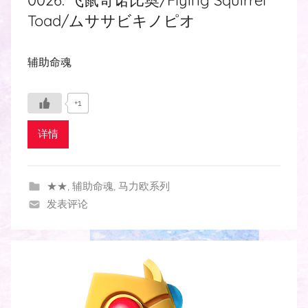
Toad/ムササビキノピオ
辅助命魂
+1
详情
★★
,
辅助命魂
,
马力欧系列
发表评论