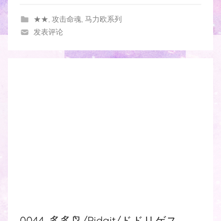
★★
,
攻击命魂
,
马力欧系列
发表评论
0044. 多多鸟/Pidgit/ドドリゲス