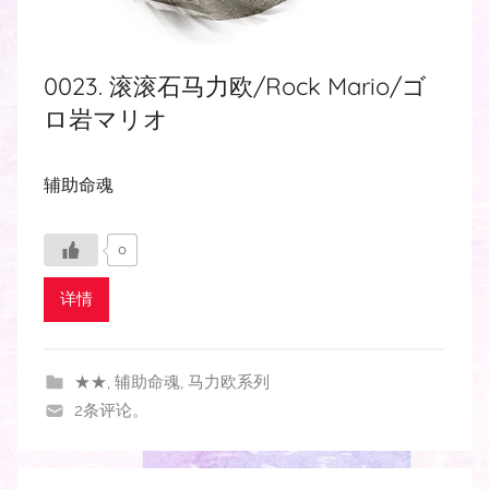
0023. 滚滚石马力欧/Rock Mario/ゴ
ロ岩マリオ
辅助命魂
0
详情
★★
,
辅助命魂
,
马力欧系列
2条评论。