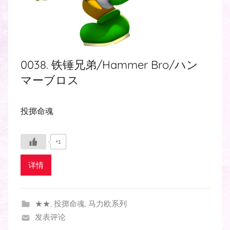
0038. 铁锤兄弟/Hammer Bro/ハン
マーブロス
投掷命魂
+1
详情
★★
,
投掷命魂
,
马力欧系列
发表评论