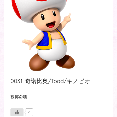
0031. 奇诺比奥/Toad/キノピオ
投掷命魂
0