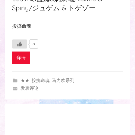
Spiny/ジュゲム & トゲゾー
投掷命魂
0
详情
★★
,
投掷命魂
,
马力欧系列
发表评论