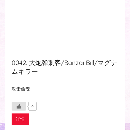
0042. 大炮弹刺客/Banzai Bill/マグナ
ムキラー
攻击命魂
0
详情