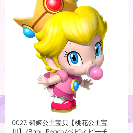
0027. 碧姬公主宝贝【桃花公主宝
贝】/Baby Peach/ベビィピーチ