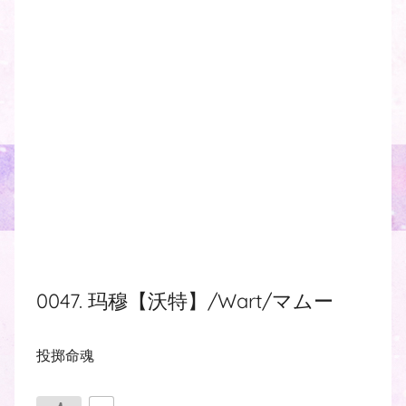
0047. 玛穆【沃特】/Wart/マムー
投掷命魂