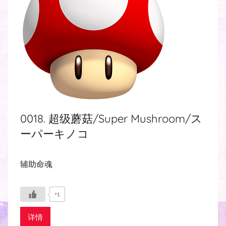
0018. 超级蘑菇/Super Mushroom/ス
ーパーキノコ
辅助命魂
+1
详情