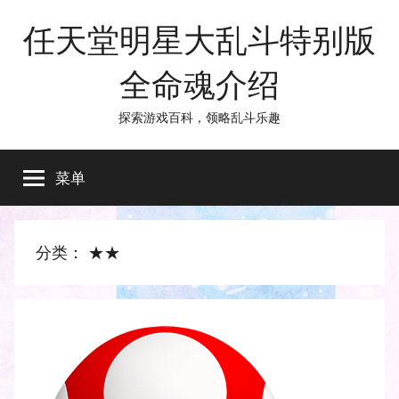
跳
任天堂明星大乱斗特别版
至
内
全命魂介绍
容
探索游戏百科，领略乱斗乐趣
菜单
分类：
★★