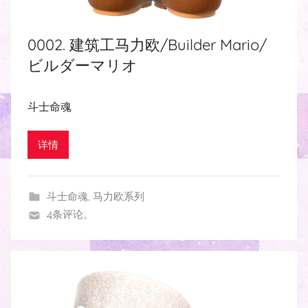
0002. 建筑工马力欧/Builder Mario/
ビルダーマリオ
斗士命魂
详情
斗士命魂
,
马力欧系列
4条评论。