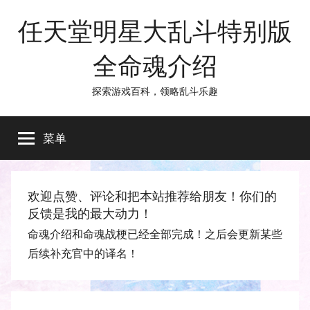
跳
任天堂明星大乱斗特别版
至
内
全命魂介绍
容
探索游戏百科，领略乱斗乐趣
菜单
欢迎点赞、评论和把本站推荐给朋友！你们的
反馈是我的最大动力！
命魂介绍和命魂战梗已经全部完成！之后会更新某些
后续补充官中的译名！