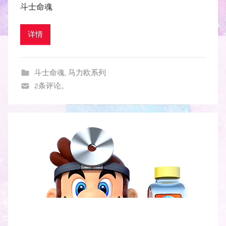
斗士命魂
详情
斗士命魂
,
马力欧系列
2条评论。