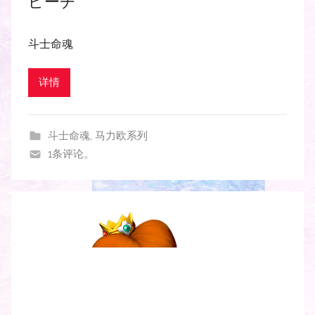
ピーチ
斗士命魂
详情
斗士命魂
,
马力欧系列
1条评论。