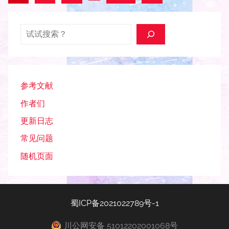
一
章
组
分
搜索
文
页
章
参考文献
作者们
更新日志
常见问题
随机页面
蜀ICP备2021022789号-1
川公网安备 51012202001068号