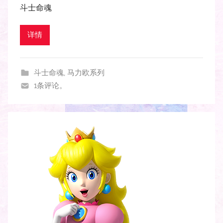
斗士命魂
详情
斗士命魂
,
马力欧系列
1条评论。