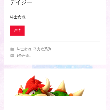
デイジー
斗士命魂
详情
斗士命魂
,
马力欧系列
1条评论。