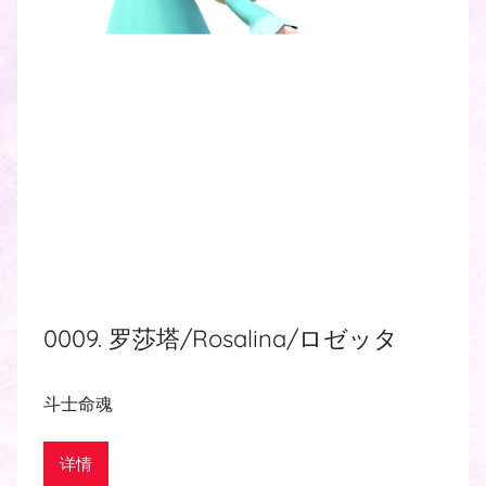
0009. 罗莎塔/Rosalina/ロゼッタ
斗士命魂
详情