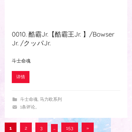
0010. 酷霸Jr.【酷霸王Jr. 】/Bowser
Jr. /クッパJr.
斗士命魂
详情
斗士命魂
,
马力欧系列
1条评论。
文
下
1
2
3
…
153
»