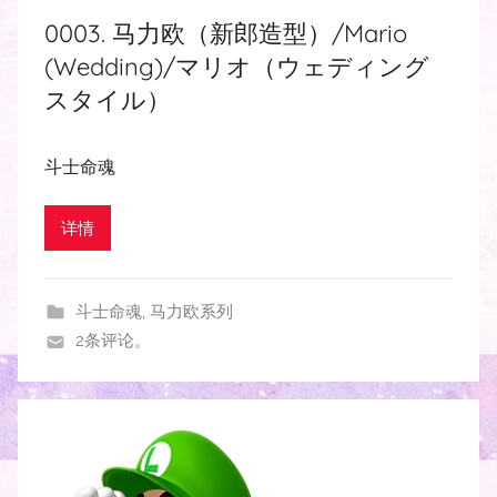
0003. 马力欧（新郎造型）/Mario
(Wedding)/マリオ（ウェディング
スタイル）
斗士命魂
详情
斗士命魂
,
马力欧系列
2条评论。