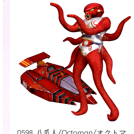
0598. 八爪人/Octoman/オクトマ