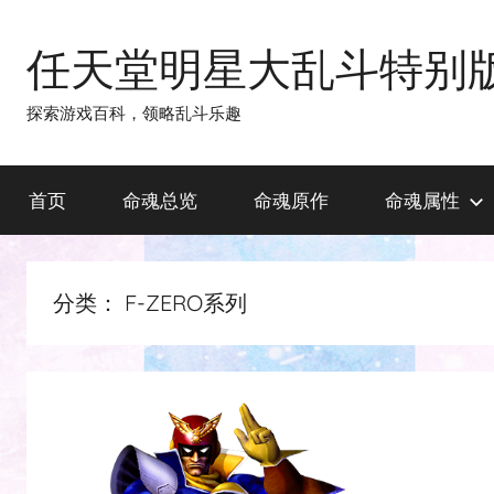
跳
至
任天堂明星大乱斗特别
内
容
探索游戏百科，领略乱斗乐趣
首页
命魂总览
命魂原作
命魂属性
分类：
F-ZERO系列