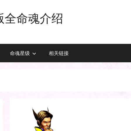
版全命魂介绍
命魂星级
相关链接