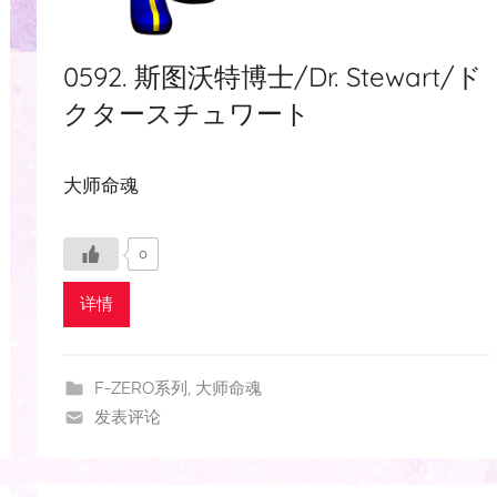
0592. 斯图沃特博士/Dr. Stewart/ド
クタースチュワート
大师命魂
0
详情
F-ZERO系列
,
大师命魂
发表评论