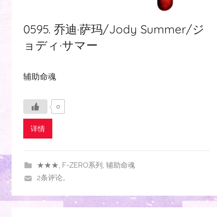
0595. 乔迪·萨玛/Jody Summer/ジ
ョディ·サマー
辅助命魂
0
详情
★★★
,
F-ZERO系列
,
辅助命魂
2条评论。