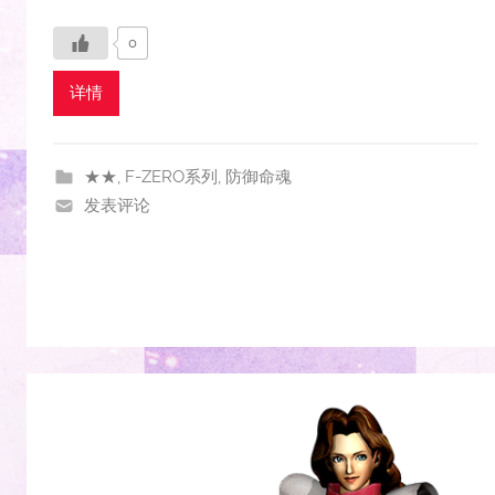
0
详情
★★
,
F-ZERO系列
,
防御命魂
发表评论