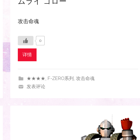
ムライ ゴロー
攻击命魂
0
详情
★★★★
,
F-ZERO系列
,
攻击命魂
发表评论