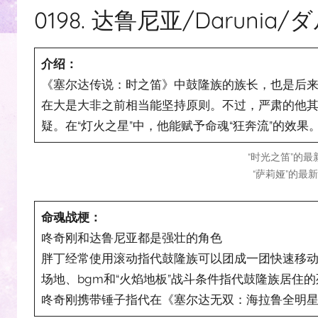
0198. 达鲁尼亚/Darunia
介绍：
《塞尔达传说：时之笛》中鼓隆族的族长，也是后
在大是大非之前相当能坚持原则。不过，严肃的他其
疑。在“灯火之星”中，他能赋予命魂“狂奔流”的效
“时光之笛”的最
“萨莉娅”的最
命魂战梗：
咚奇刚和达鲁尼亚都是强壮的角色
胖丁经常使用滚动指代鼓隆族可以团成一团快速移
场地、bgm和“火焰地板”战斗条件指代鼓隆族居住
咚奇刚携带锤子指代在《塞尔达无双：海拉鲁全明