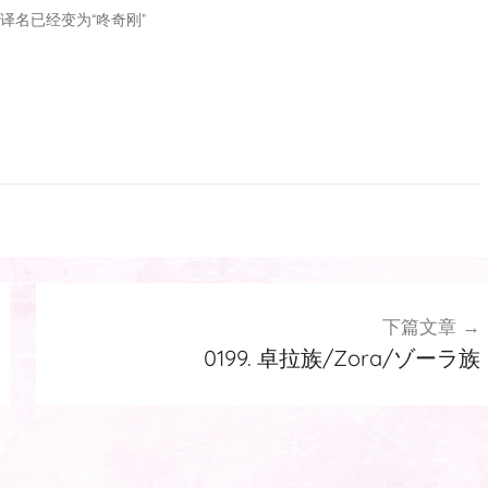
新译名已经变为“咚奇刚”
下篇文章
0199. 卓拉族/Zora/ゾーラ族