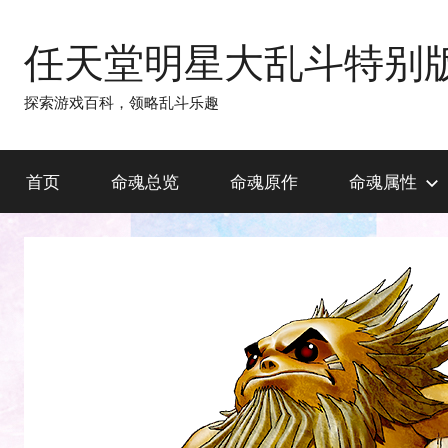
跳
至
任天堂明星大乱斗特别
内
容
探索游戏百科，领略乱斗乐趣
首页
命魂总览
命魂原作
命魂属性