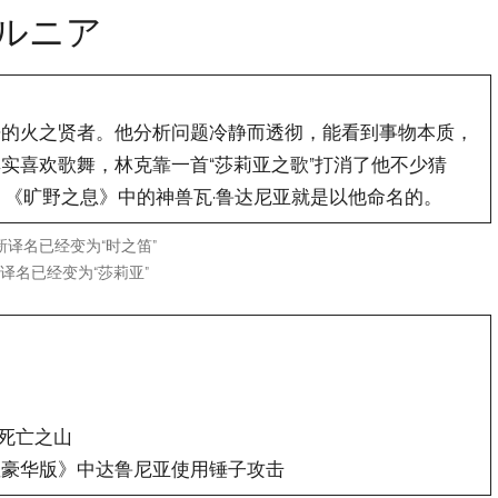
/ダルニア
来的火之贤者。他分析问题冷静而透彻，能看到事物本质，
实喜欢歌舞，林克靠一首“莎莉亚之歌”打消了他不少猜
果。《旷野之息》中的神兽瓦·鲁达尼亚就是以他命名的。
新译名已经变为“时之笛”
新译名已经变为“莎莉亚”
动
的死亡之山
星豪华版》中达鲁尼亚使用锤子攻击