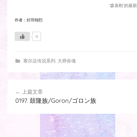
“森喜刚”的最
作者：封羽翎烈
0
塞尔达传说系列
,
大师命魂
文
上篇文章
章
0197. 鼓隆族/Goron/ゴロン族
导
航