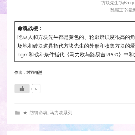
“方块先生”为Broq
“酷霸王”的最
命魂战梗：
吃豆人和方块先生都是黄色的、轮廓辨识度很高的
场地和砖块道具指代方块先生的外形和收集方块的
bgm和战斗条件指代《马力欧与路易吉RPG3》中
作者：封羽翎烈
0
★
,
防御命魂
,
马力欧系列