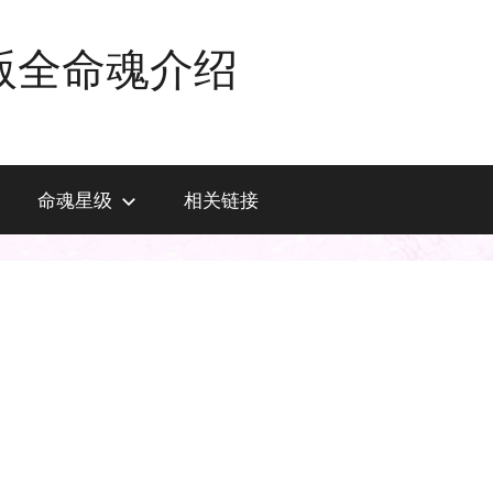
版全命魂介绍
命魂星级
相关链接