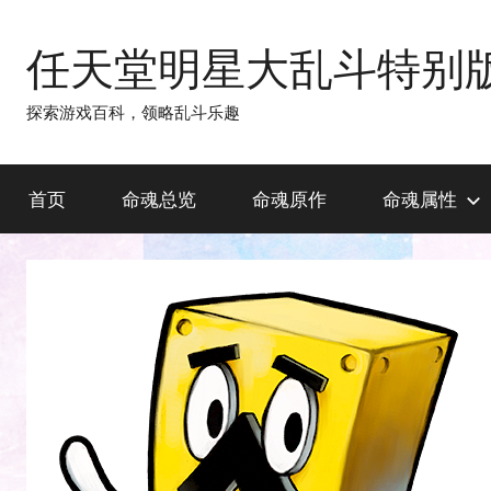
跳
至
任天堂明星大乱斗特别
内
容
探索游戏百科，领略乱斗乐趣
首页
命魂总览
命魂原作
命魂属性