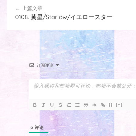
文
上篇文章
章
0108. 黄星/Starlow/イエロースター
导
航
订阅评论
{}
[+]
0
评论