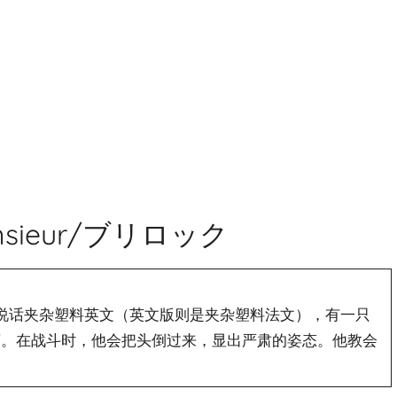
onsieur/ブリロック
，说话夹杂塑料英文（英文版则是夹杂塑料法文），有一只
店。在战斗时，他会把头倒过来，显出严肃的姿态。他教会