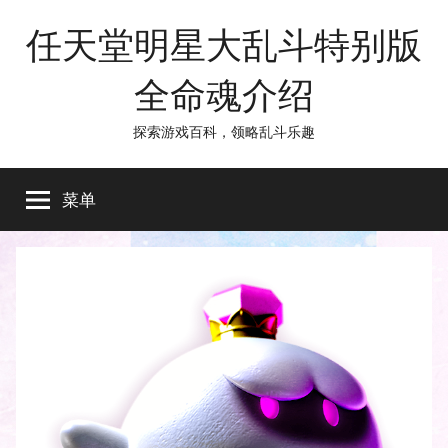
跳
任天堂明星大乱斗特别版
至
内
全命魂介绍
容
探索游戏百科，领略乱斗乐趣
菜单