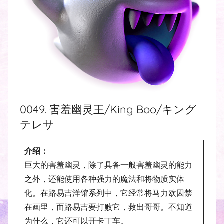
0049. 害羞幽灵王/King Boo/キング
テレサ
介绍：
巨大的害羞幽灵，除了具备一般害羞幽灵的能力
之外，还能使用各种强力的魔法和将物质实体
化。在路易吉洋馆系列中，它经常将马力欧囚禁
在画里，而路易吉要打败它，救出哥哥。不知道
为什么，它还可以开卡丁车。