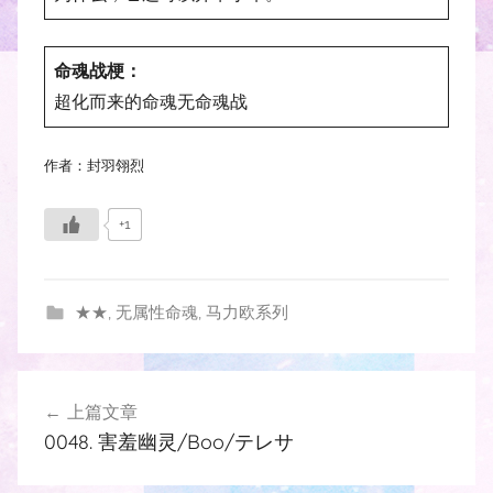
命魂战梗：
超化而来的命魂无命魂战
作者：封羽翎烈
+1
★★
,
无属性命魂
,
马力欧系列
文
上篇文章
章
0048. 害羞幽灵/Boo/テレサ
导