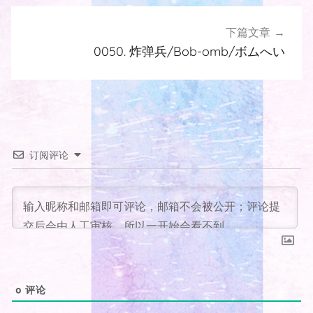
航
下篇文章
0050. 炸弹兵/Bob-omb/ボムへい
订阅评论
0
评论